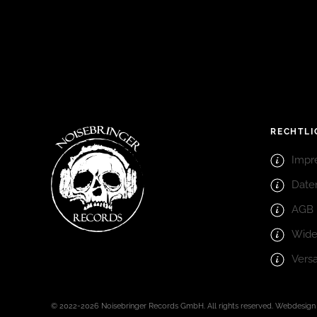
RECHTLI
Impr
Date
AGB
Wide
Vers
© 2022-2026 Noisebringer Records GmbH. All rights reserved. Webdesig