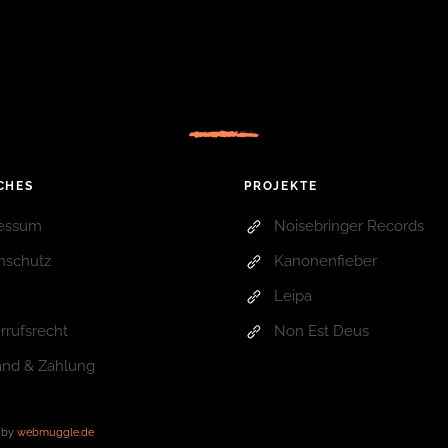
CHES
PROJEKTE
essum
Noisebringer Records
nschutz
Kanonenfieber
Leipa
rrufsrecht
Non Est Deus
and & Zahlung
n by
webmuggle.de