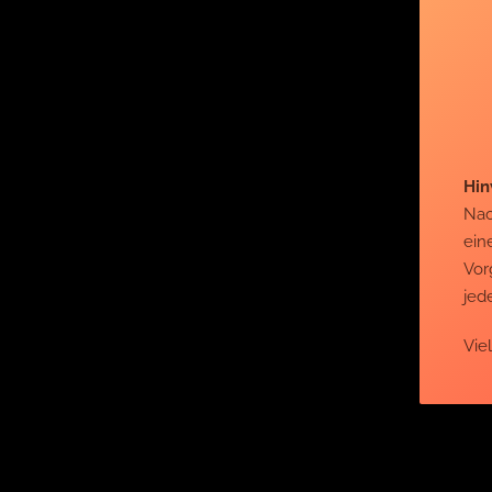
Hin
Nac
ein
Vor
jed
Vie