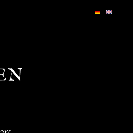
EN
eser