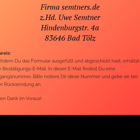
Firma semtners.de
z.Hd. Uwe Semtner
Hindenburgstr. 4a
83646 Bad Tölz
weis:
hdem Du das Formular ausgefüllt und abgeschickt hast, erhältst
e Bestätigungs-E-Mail. In dieser E-Mail findest Du eine
gangsnummer. Bitte notiere Dir diese Nummer und gebe sie bei
er Rücksendung an.
len Dank im Voraus!